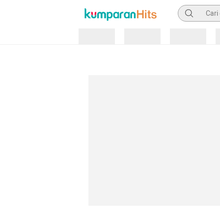
Pencarian
Loading
Loading
Loading