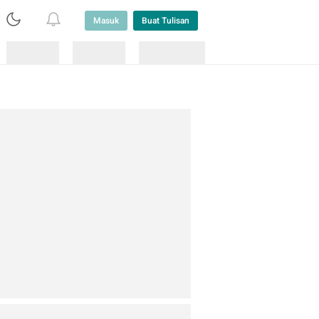
Masuk
Buat Tulisan
Loading
Loading
Lainnya