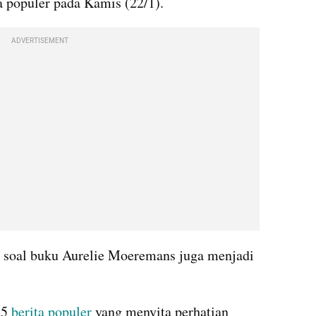
 populer pada Kamis (22/1).
ADVERTISEMENT
 soal buku Aurelie Moeremans juga menjadi 
5 
berita populer 
yang menyita perhatian 