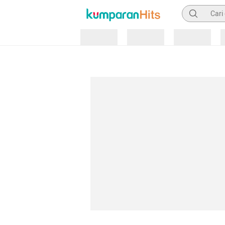
Pencarian
Loading
Loading
Loading