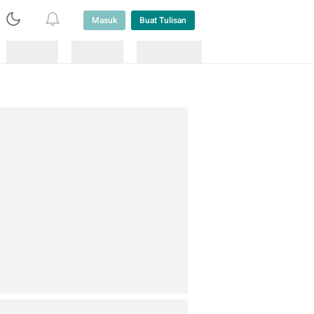
Masuk
Buat Tulisan
Loading
Loading
Lainnya