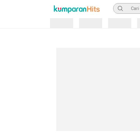
Pencarian
Loading
Loading
Loading