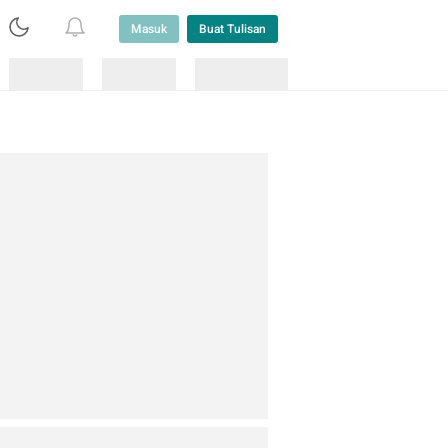
Masuk
Buat Tulisan
Loading
Loading
Lainnya