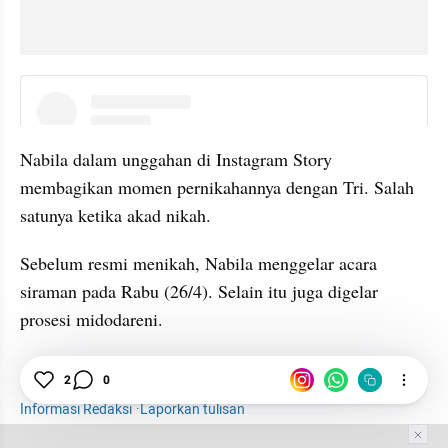
embed from external kumpara
Nabila dalam unggahan di Instagram Story 
membagikan momen pernikahannya dengan Tri. Salah 
satunya ketika akad nikah. 
Sebelum resmi menikah, Nabila menggelar acara 
siraman pada Rabu (26/4). Selain itu juga digelar 
prosesi midodareni. 
Hiburan
Selebriti
Tri Suaka
Menikah
2
0
Informasi Redaksi
·
Laporkan tulisan
Tim Editor