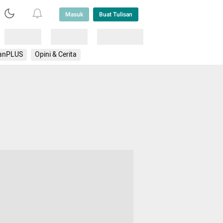
Masuk
Buat Tulisan
Loading
Loading
Lainnya
anPLUS
Opini & Cerita