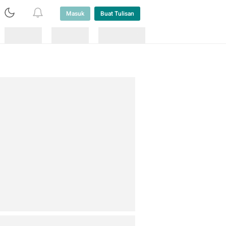
Masuk
Buat Tulisan
Loading
Loading
Lainnya