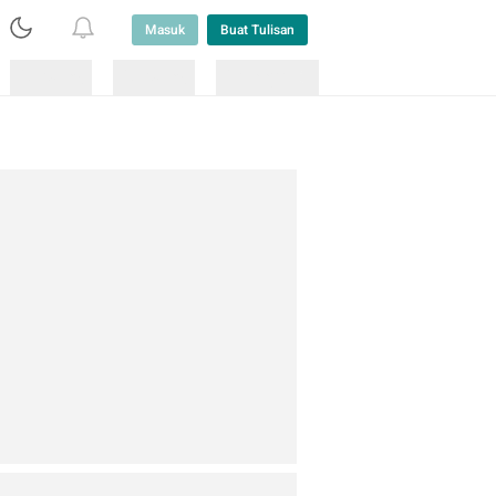
Masuk
Buat Tulisan
Loading
Loading
Lainnya