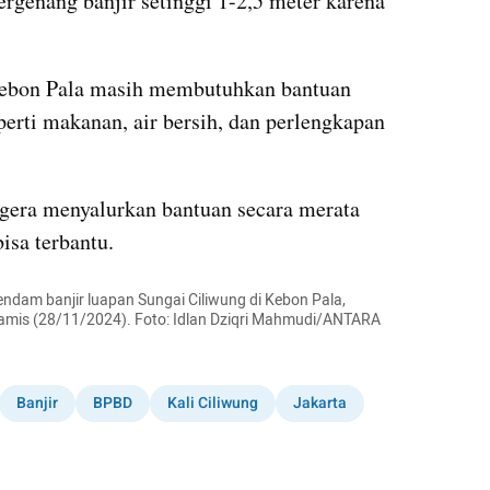
rgenang banjir setinggi 1-2,5 meter karena 
Kebon Pala masih membutuhkan bantuan 
erti makanan, air bersih, dan perlengkapan 
gera menyalurkan bantuan secara merata 
isa terbantu.
ndam banjir luapan Sungai Ciliwung di Kebon Pala, 
amis (28/11/2024). Foto: Idlan Dziqri Mahmudi/ANTARA 
Banjir
BPBD
Kali Ciliwung
Jakarta