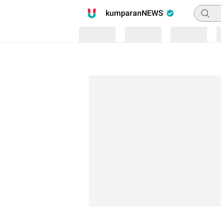
Pencari
kumparanNEWS
Loading
Loading
Loading