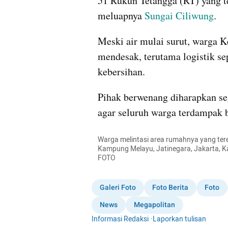
51 Rukun Tetangga (RT) yang te
meluapnya 
Sungai Ciliwung
.
Meski air mulai surut, warga 
mendesak, terutama logistik sep
kebersihan. 
Pihak berwenang diharapkan se
agar seluruh warga terdampak b
Warga melintasi area rumahnya yang tere
Kampung Melayu, Jatinegara, Jakarta, K
FOTO
Galeri Foto
Foto Berita
Foto
News
Megapolitan
Informasi Redaksi
·
Laporkan tulisan