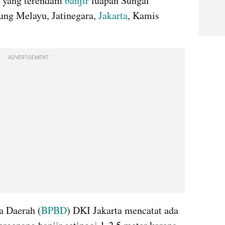
 yang terendam 
banjir
 luapan Sungai 
ng Melayu, Jatinegara, 
Jakarta
, Kamis 
ADVERTISEMENT
 Daerah (
BPBD
) DKI Jakarta mencatat ada 