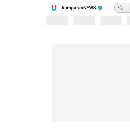
Pencari
kumparanNEWS
Loading
Loading
Loading