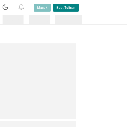
Masuk
Buat Tulisan
Loading
Loading
Lainnya