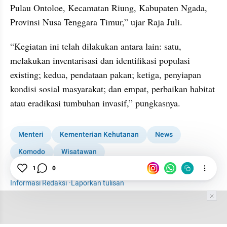
Pulau Ontoloe, Kecamatan Riung, Kabupaten Ngada, 
Provinsi Nusa Tenggara Timur,” ujar Raja Juli.
“Kegiatan ini telah dilakukan antara lain: satu, 
melakukan inventarisasi dan identifikasi populasi 
existing; kedua, pendataan pakan; ketiga, penyiapan 
kondisi sosial masyarakat; dan empat, perbaikan habitat 
atau eradikasi tumbuhan invasif,” pungkasnya.
Menteri
Kementerian Kehutanan
News
Komodo
Wisatawan
Pembatasan Wisatawan TN Komodo
1
0
Informasi Redaksi
·
Laporkan tulisan
Tim Editor
Editor Section