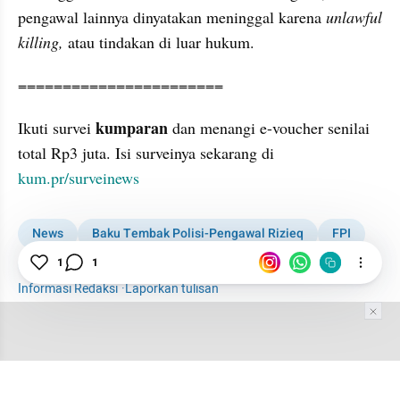
pengawal lainnya dinyatakan meninggal karena 
unlawful 
killing, 
atau tindakan di luar hukum.
=======================
kumparan 
Ikuti survei 
dan menangi e-voucher senilai 
total Rp3 juta. Isi surveinya sekarang di 
kum.pr/surveinews
News
Baku Tembak Polisi-Pengawal Rizieq
FPI
Sidang
Habib Rizieq
Jaksa
Pengacara
1
1
Informasi Redaksi
·
Laporkan tulisan
Tim Editor
Editor Section