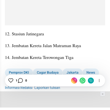
12. Stasiun Jatinegara
13. Jembatan Kereta Jalan Matraman Raya
14. Jembatan Kereta Terowongan Tiga
Pemprov DKI
Cagar Budaya
Jakarta
News
Tugu Proklamasi
1
0
Informasi Redaksi
·
Laporkan tulisan
Tim Editor
Editor Section