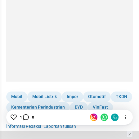
Mobil
Mobil Listrik
Impor
Otomotif
TKDN
Kementerian Perindustrian
BYD
VinFast
Geely
Industri
Industri Otomotif
Indomobil
1
0
Informasi Redaksi
·
Laporkan tulisan
Tim Editor