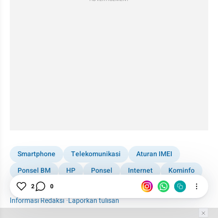
Smartphone
Telekomunikasi
Aturan IMEI
Ponsel BM
HP
Ponsel
Internet
Kominfo
IMEI
2
0
Informasi Redaksi
·
Laporkan tulisan
Tim Editor