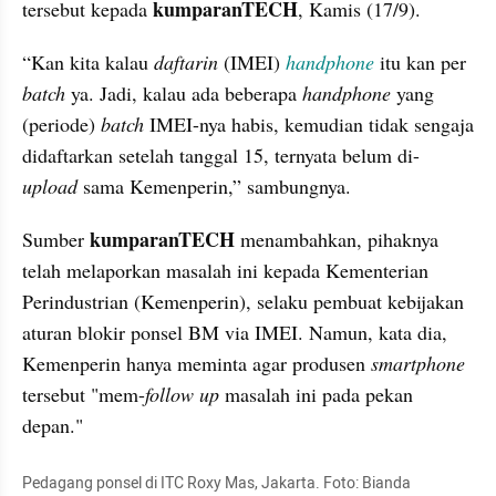
kumparanTECH
tersebut kepada 
, Kamis (17/9).
“Kan kita kalau 
dafta
rin
 (IMEI) 
handphone
 itu kan per 
batch
 ya. Jadi, kalau ada beberapa 
handphone
 yang 
(periode) 
batch
 IMEI-nya habis, kemudian tidak sengaja 
didaftarkan setelah tanggal 15, ternyata belum di-
upload
 sama Kemenperin,” sambungnya.
kumparanTECH
Sumber 
 menambahkan, pihaknya 
telah melaporkan masalah ini kepada Kementerian 
Perindustrian (Kemenperin), selaku pembuat kebijakan 
aturan blokir ponsel BM via IMEI. Namun, kata dia, 
Kemenperin hanya meminta agar produsen 
smartphone
tersebut "mem-
follow up
 masalah ini pada pekan 
depan."
Pedagang ponsel di ITC Roxy Mas, Jakarta. Foto: 
Bianda