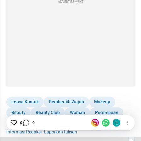
ADVERTISEMENT
Lensa Kontak
Pembersih Wajah
Makeup
Beauty
Beauty Club
Woman
Perempuan
Mata
Bibir
0
0
Informasi Redaksi
·
Laporkan tulisan