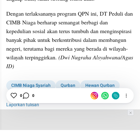
Dengan terlaksananya program QPN ini, DT Peduli dan 
CIMB Niaga berharap semangat berbagi dan 
kepedulian sosial akan terus tumbuh dan menginspirasi 
banyak pihak untuk berkontribusi dalam membangun 
negeri, terutama bagi mereka yang berada di wilayah-
wilayah terpinggirkan. 
(Dwi Nugraha Alsyahwana/Agus 
ID)
CIMB Niaga Syariah
Qurban
Hewan Qurban
Suku Anak Dalam
Jambi
Filantropi
CSR
0
0
Laporkan tulisan
Tim Editor
Editor Section