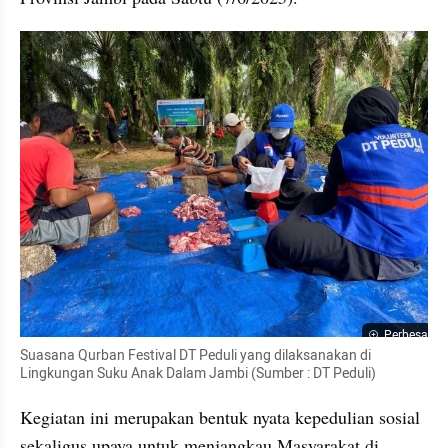
Perbesar
Suasana Qurban Festival DT Peduli yang dilaksanakan di 
Lingkungan Suku Anak Dalam Jambi (Sumber : DT Peduli)
Kegiatan ini merupakan bentuk nyata kepedulian sosial 
sekaligus upaya untuk menjangkau Masyarakat di 