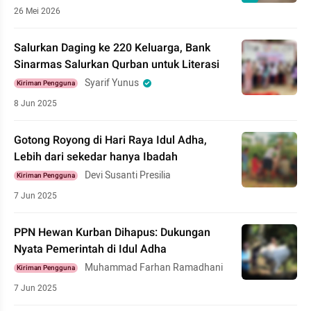
26 Mei 2026
Salurkan Daging ke 220 Keluarga, Bank
Sinarmas Salurkan Qurban untuk Literasi
Syarif Yunus
Kiriman Pengguna
8 Jun 2025
Gotong Royong di Hari Raya Idul Adha,
Lebih dari sekedar hanya Ibadah
Devi Susanti Presilia
Kiriman Pengguna
7 Jun 2025
PPN Hewan Kurban Dihapus: Dukungan
Nyata Pemerintah di Idul Adha
Muhammad Farhan Ramadhani
Kiriman Pengguna
7 Jun 2025