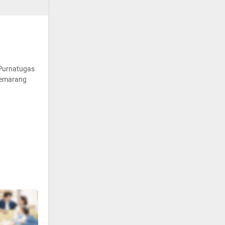
 Purnatugas
Semarang