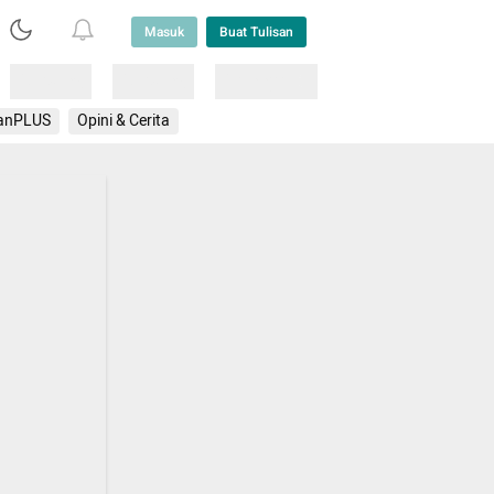
Masuk
Buat Tulisan
Loading
Loading
Lainnya
anPLUS
Opini & Cerita