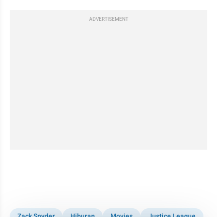
ADVERTISEMENT
kumparan post embed
Zack Snyder
Hiburan
Movies
Justice League