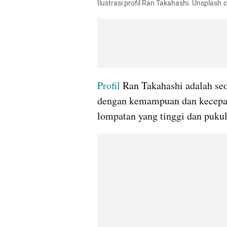
Ilustrasi profil Ran Takahashi. Unsplas
Profil
 Ran Takahashi adalah seo
dengan kemampuan dan kecepat
lompatan yang tinggi dan pukul