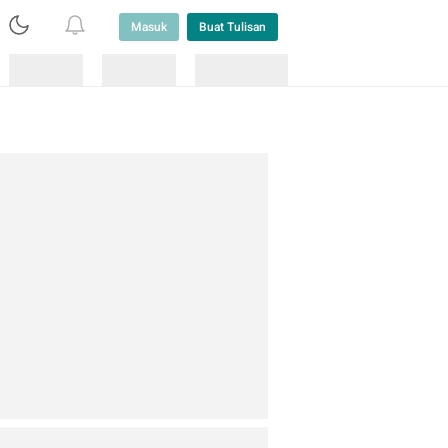
Masuk
Buat Tulisan
Loading
Loading
Lainnya