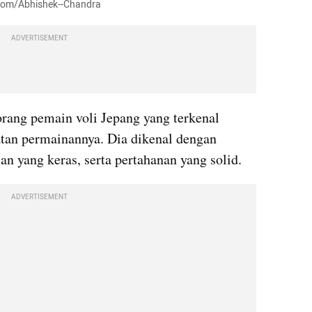
h.com/Abhishek--Chandra
ADVERTISEMENT
rang pemain voli Jepang yang terkenal 
an permainannya. Dia dikenal dengan 
an yang keras, serta pertahanan yang solid.
ADVERTISEMENT