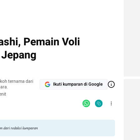
ashi, Pemain Voli
l Jepang
okoh ternama dari
Ikuti kumparan di Google
ara.
nit
gan dari redaksi kumparan