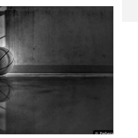
Perbesar