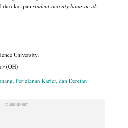
 dari kutipan 
student-activity.binus.ac.id
:
ience University.
er 
(OH)
nang, Perjalanan Karier, dan Deretan 
ADVERTISEMENT