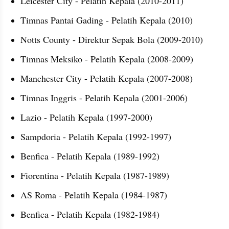
Leicester City - Pelatih Kepala (2010-2011)
Timnas Pantai Gading - Pelatih Kepala (2010)
Notts County - Direktur Sepak Bola (2009-2010)
Timnas Meksiko - Pelatih Kepala (2008-2009)
Manchester City - Pelatih Kepala (2007-2008)
Timnas Inggris - Pelatih Kepala (2001-2006)
Lazio - Pelatih Kepala (1997-2000)
Sampdoria - Pelatih Kepala (1992-1997)
Benfica - Pelatih Kepala (1989-1992)
Fiorentina - Pelatih Kepala (1987-1989)
AS Roma - Pelatih Kepala (1984-1987)
Benfica - Pelatih Kepala (1982-1984)