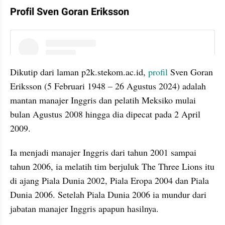
Profil Sven Goran Eriksson
instagram embed
Dikutip dari laman p2k.stekom.ac.id, 
profil
 Sven Goran 
Eriksson (5 Februari 1948 – 26 Agustus 2024) adalah 
mantan manajer Inggris dan pelatih Meksiko mulai 
bulan Agustus 2008 hingga dia dipecat pada 2 April 
2009.
Ia menjadi manajer Inggris dari tahun 2001 sampai 
tahun 2006, ia melatih tim berjuluk The Three Lions itu 
di ajang Piala Dunia 2002, Piala Eropa 2004 dan Piala 
Dunia 2006. Setelah Piala Dunia 2006 ia mundur dari 
jabatan manajer Inggris apapun hasilnya.