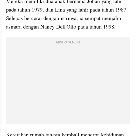
Mereka memiliki dua anak bernama Johan yang lahir 
pada tahun 1979, dan Lina yang lahir pada tahun 1987. 
Selepas bercerai dengan istrinya, ia sempat menjalin 
asmara dengan Nancy Dell'Olio pada tahun 1998.
ADVERTISEMENT
Keretakan rumah tangga kembali menerpa kehidupan 