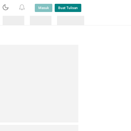
Masuk
Buat Tulisan
Loading
Loading
Lainnya