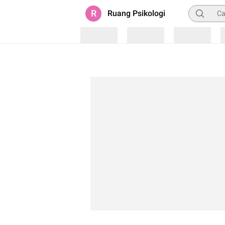
Pencarian
R
Ruang Psikologi
Loading
Loading
Loading