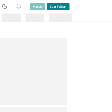
Masuk
Buat Tulisan
Loading
Loading
Lainnya