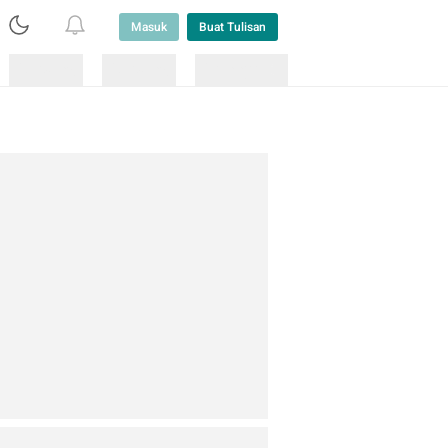
Masuk
Buat Tulisan
Loading
Loading
Lainnya