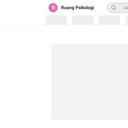
Pencarian
R
Ruang Psikologi
Loading
Loading
Loading