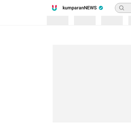
Pencari
kumparanNEWS
Loading
Loading
Loading