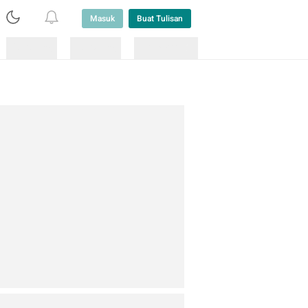
Masuk
Buat Tulisan
Loading
Loading
Lainnya