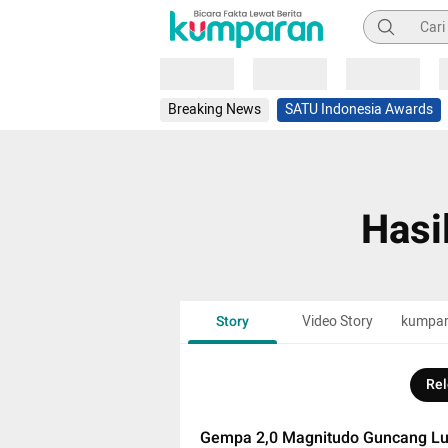
Pencarian
Loading
Loading
Loading
Breaking News
SATU Indonesia Awards
Hasi
Story
Video Story
kumpa
Rel
Gempa 2,0 Magnitudo Guncang Lu