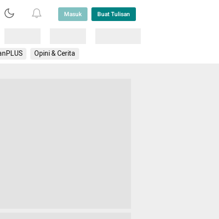
Masuk
Buat Tulisan
Loading
Loading
Lainnya
anPLUS
Opini & Cerita