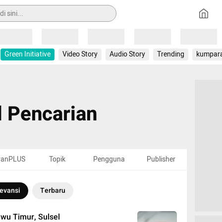
Loading
Loading
Loading
Loading
Loading
Green Initiative
Video Story
Audio Story
Trending
kumpar
l Pencarian
ranPLUS
Topik
Pengguna
Publisher
evansi
Terbaru
wu Timur, Sulsel