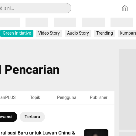
Loading
Loading
Loading
Loading
Loading
Green Initiative
Video Story
Audio Story
Trending
kumpar
l Pencarian
ranPLUS
Topik
Pengguna
Publisher
evansi
Terbaru
ralisasi Baru untuk Lawan China &