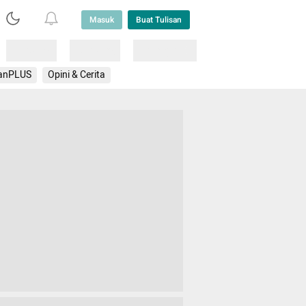
Masuk
Buat Tulisan
Loading
Loading
Lainnya
anPLUS
Opini & Cerita