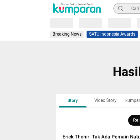
Pencarian
Loading
Loading
Loading
Breaking News
SATU Indonesia Awards
Hasi
Story
Video Story
kumpa
Rel
Erick Thohir: Tak Ada Pemain Natu