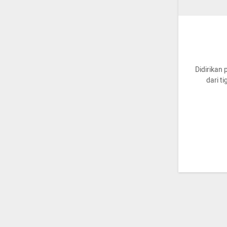
Didirikan 
dari t