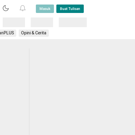
Masuk
Buat Tulisan
Loading
Loading
Lainnya
anPLUS
Opini & Cerita