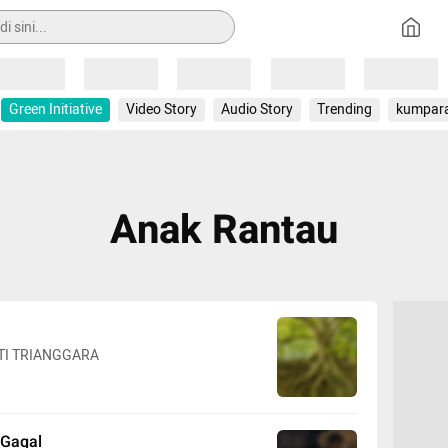
Loading
Loading
Loading
Loading
Loading
Green Initiative
Video Story
Audio Story
Trending
kumpar
Anak Rantau
TI TRIANGGARA
 Gagal