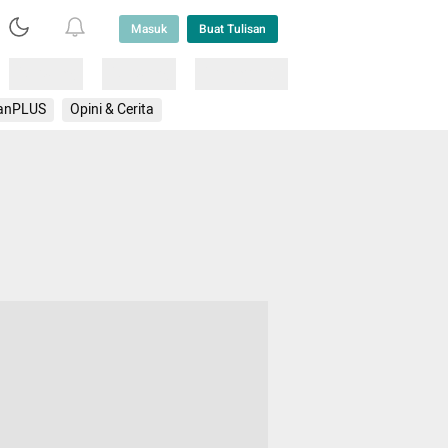
Masuk
Buat Tulisan
Loading
Loading
Lainnya
anPLUS
Opini & Cerita