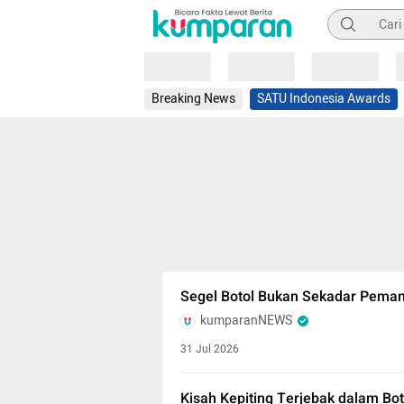
Pencarian
Loading
Loading
Loading
Breaking News
SATU Indonesia Awards
Segel Botol Bukan Sekadar Pema
kumparanNEWS
31 Jul 2026
Kisah Kepiting Terjebak dalam Boto