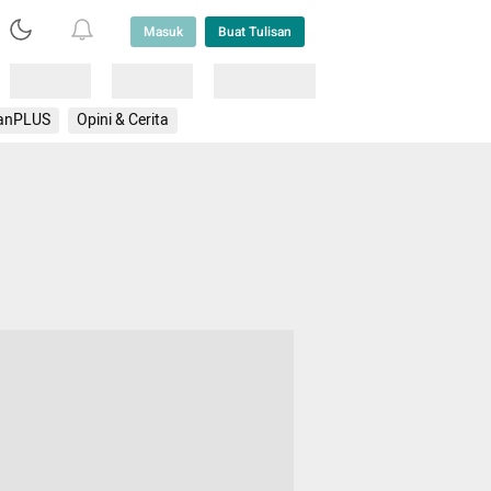
Masuk
Buat Tulisan
Loading
Loading
Lainnya
anPLUS
Opini & Cerita