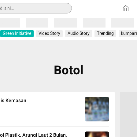
Loading
Loading
Loading
Loading
Loading
Green Initiative
Video Story
Audio Story
Trending
kumpar
Botol
nis Kemasan
l Plastik, Arungi Laut 2 Bulan,