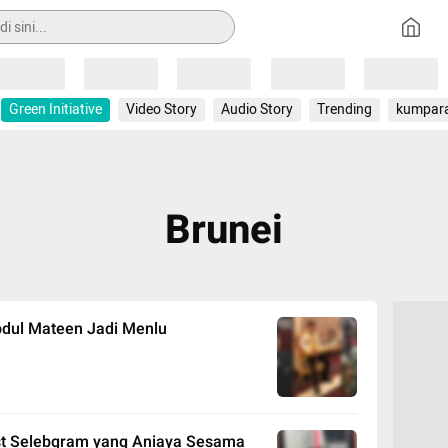
Loading
Loading
Loading
Loading
Loading
Green Initiative
Video Story
Audio Story
Trending
kumpar
Brunei
bdul Mateen Jadi Menlu
list Selebgram yang Aniaya Sesama