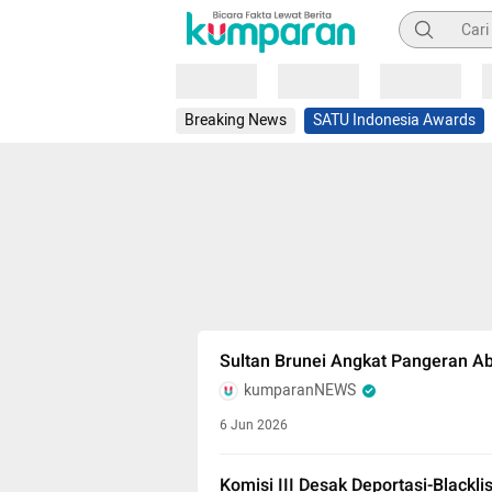
Pencarian
Loading
Loading
Loading
Breaking News
SATU Indonesia Awards
Sultan Brunei Angkat Pangeran A
kumparanNEWS
6 Jun 2026
Komisi III Desak Deportasi-Black