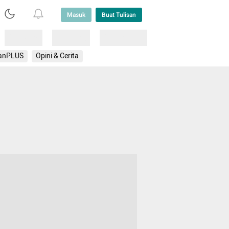
Masuk
Buat Tulisan
Loading
Loading
Lainnya
anPLUS
Opini & Cerita