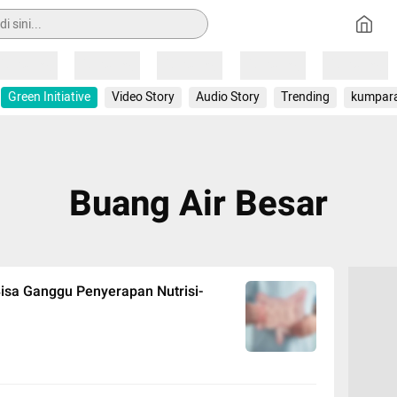
Loading
Loading
Loading
Loading
Loading
Green Initiative
Video Story
Audio Story
Trending
kumpar
Buang Air Besar
isa Ganggu Penyerapan Nutrisi-