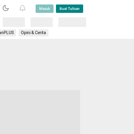
Masuk
Buat Tulisan
Loading
Loading
Lainnya
anPLUS
Opini & Cerita