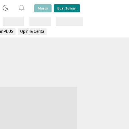
Masuk
Buat Tulisan
Loading
Loading
Lainnya
anPLUS
Opini & Cerita