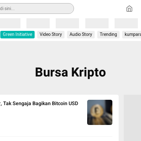
Loading
Loading
Loading
Loading
Loading
Green Initiative
Video Story
Audio Story
Trending
kumpar
Bursa Kripto
r, Tak Sengaja Bagikan Bitcoin USD