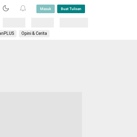
Masuk
Buat Tulisan
Loading
Loading
Lainnya
anPLUS
Opini & Cerita