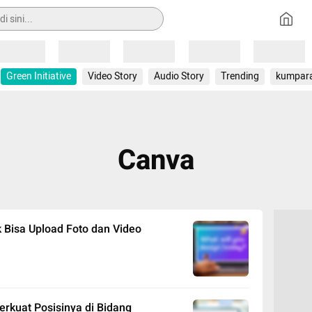
Loading
Loading
Loading
Loading
Loading
Green Initiative
Video Story
Audio Story
Trending
kumpar
Canva
 Bisa Upload Foto dan Video
erkuat Posisinya di Bidang