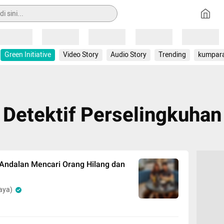
Loading
Loading
Loading
Loading
Loading
Green Initiative
Video Story
Audio Story
Trending
kumpar
Detektif Perselingkuhan
 Andalan Mencari Orang Hilang dan
aya)