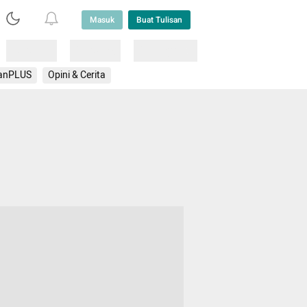
Masuk
Buat Tulisan
Loading
Loading
Lainnya
anPLUS
Opini & Cerita