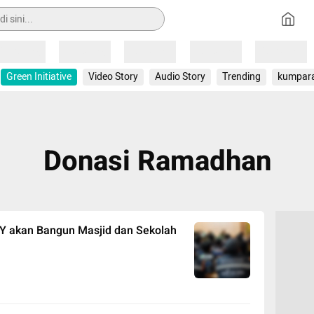
Loading
Loading
Loading
Loading
Loading
Green Initiative
Video Story
Audio Story
Trending
kumpar
Donasi Ramadhan
Y akan Bangun Masjid dan Sekolah