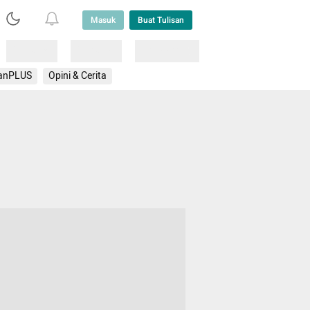
Masuk
Buat Tulisan
Loading
Loading
Lainnya
anPLUS
Opini & Cerita