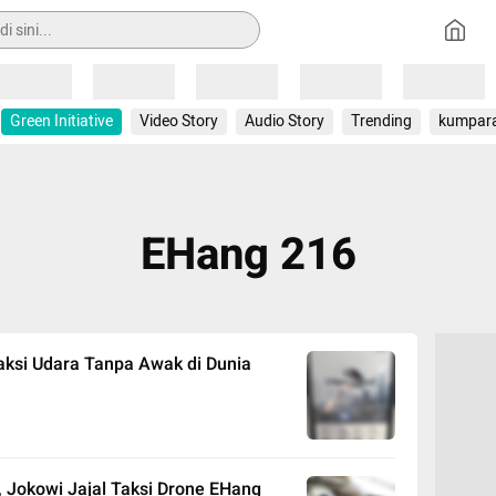
Loading
Loading
Loading
Loading
Loading
Green Initiative
Video Story
Audio Story
Trending
kumpar
EHang 216
Taksi Udara Tanpa Awak di Dunia
, Jokowi Jajal Taksi Drone EHang