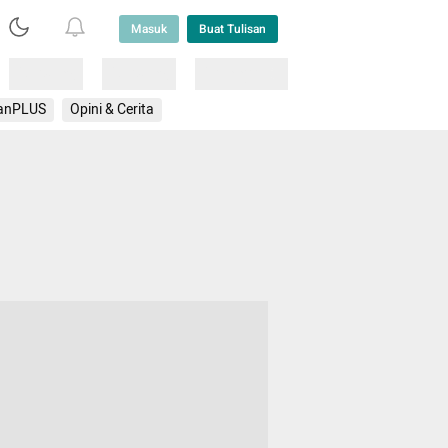
Masuk
Buat Tulisan
Loading
Loading
Lainnya
anPLUS
Opini & Cerita