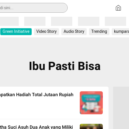
Loading
Loading
Loading
Loading
Loading
Green Initiative
Video Story
Audio Story
Trending
kumpar
Ibu Pasti Bisa
patkan Hadiah Total Jutaan Rupiah
a Suci Asuh Dua Anak yang Miliki