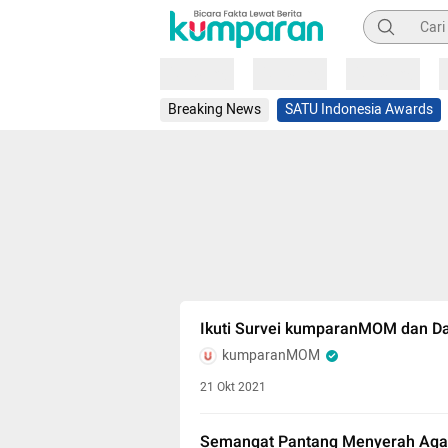
Pencarian
Loading
Loading
Loading
Breaking News
SATU Indonesia Awards
Ikuti Survei kumparanMOM dan Da
kumparanMOM
21 Okt 2021
Semangat Pantang Menyerah Agath