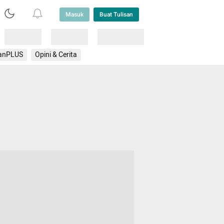
Masuk
Buat Tulisan
Loading
Loading
Lainnya
anPLUS
Opini & Cerita