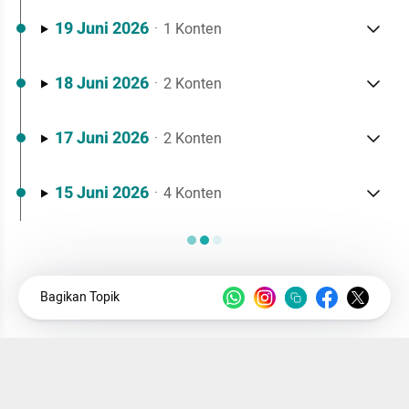
19 Juni 2026
·
1 Konten
18 Juni 2026
·
2 Konten
17 Juni 2026
·
2 Konten
15 Juni 2026
·
4 Konten
Bagikan Topik