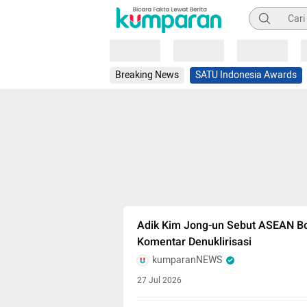
Pencarian
Loading
Loading
Loading
Breaking News
SATU Indonesia Awards
Adik Kim Jong-un Sebut ASEAN B
Komentar Denuklirisasi
kumparanNEWS
27 Jul 2026