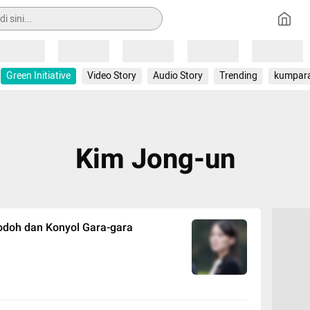
Loading
Loading
Loading
Loading
Loading
Green Initiative
Video Story
Audio Story
Trending
kumpar
Kim Jong-un
odoh dan Konyol Gara-gara