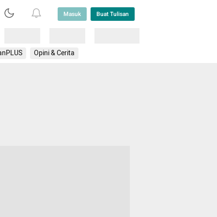
Masuk
Buat Tulisan
Loading
Loading
Lainnya
anPLUS
Opini & Cerita