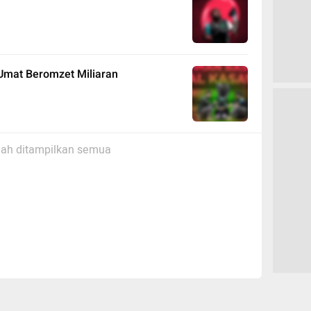
Umat Beromzet Miliaran
ah ditampilkan semua