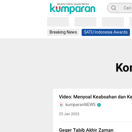
Pencarian
Loading
Loading
Loading
Breaking News
SATU Indonesia Awards
Ko
Video: Menyoal Keabsahan dan 
kumparanNEWS
25 Jan 2023
Geger Tabib Akhir Zaman