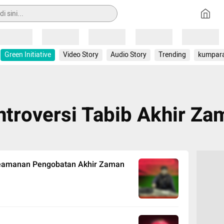
Loading
Loading
Loading
Loading
Loading
Green Initiative
Video Story
Audio Story
Trending
kumpar
ntroversi Tabib Akhir Za
Keamanan Pengobatan Akhir Zaman