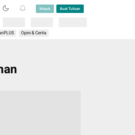
Masuk
Buat Tulisan
Loading
Loading
Lainnya
anPLUS
Opini & Cerita
man