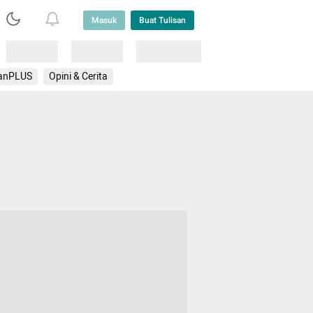
Masuk
Buat Tulisan
Loading
Loading
Lainnya
anPLUS
Opini & Cerita