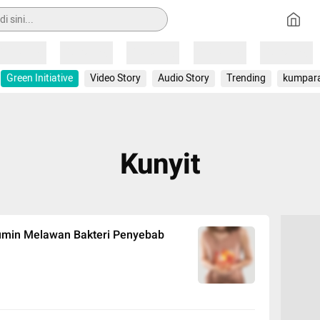
Loading
Loading
Loading
Loading
Loading
Green Initiative
Video Story
Audio Story
Trending
kumpar
Kunyit
rkumin Melawan Bakteri Penyebab