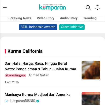
Breaking News
Video Story
Audio Story
Trending
SATU Indonesia Awards
Green Initiative
Kurma California
Dari Hafal Harga, Rasa, Hingga Berat
Netto: Pengalaman 9 Tahun Jualan Kurma
Ahmad Natsir
Kiriman Pengguna
1 Agt 2025
Manisnya Kurma Medjool dari Amerika
kumparanBISNIS