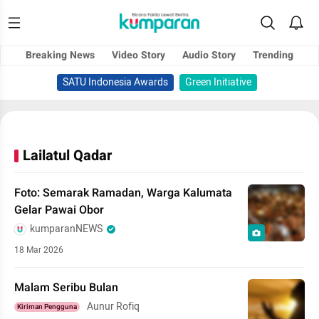
Breaking News
Video Story
Audio Story
Trending
SATU Indonesia Awards
Green Initiative
Lailatul Qadar
Foto: Semarak Ramadan, Warga Kalumata
Gelar Pawai Obor
kumparanNEWS
18 Mar 2026
Malam Seribu Bulan
Aunur Rofiq
Kiriman Pengguna