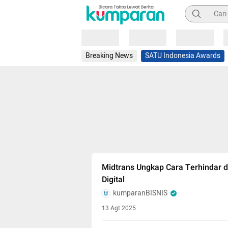
Pencarian
Loading
Loading
Loading
Breaking News
SATU Indonesia Awards
Midtrans Ungkap Cara Terhindar 
Digital
kumparanBISNIS
13 Agt 2025