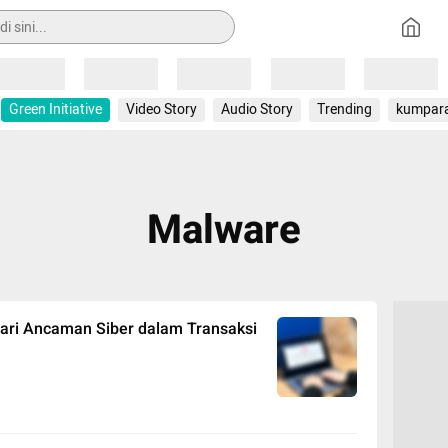
Loading
Loading
Loading
Loading
Loading
Green Initiative
Video Story
Audio Story
Trending
kumpar
Malware
dari Ancaman Siber dalam Transaksi