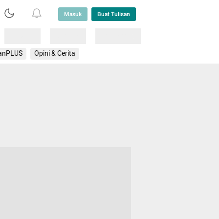
Masuk
Buat Tulisan
Loading
Loading
Lainnya
anPLUS
Opini & Cerita