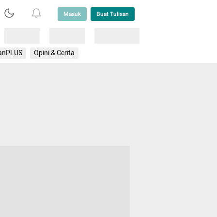
Masuk
Buat Tulisan
Loading
Loading
Lainnya
anPLUS
Opini & Cerita