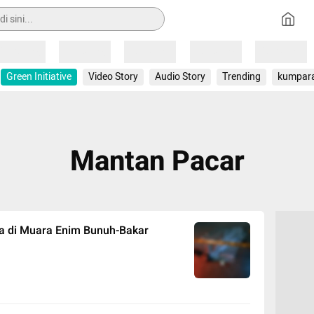
Loading
Loading
Loading
Loading
Loading
Green Initiative
Video Story
Audio Story
Trending
kumpar
Mantan Pacar
ia di Muara Enim Bunuh-Bakar