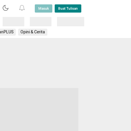
Masuk
Buat Tulisan
Loading
Loading
Lainnya
anPLUS
Opini & Cerita