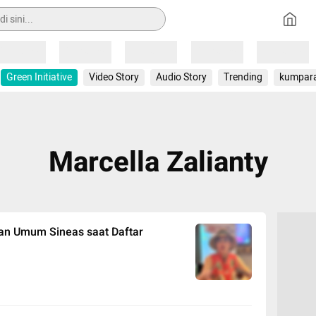
Loading
Loading
Loading
Loading
Loading
Green Initiative
Video Story
Audio Story
Trending
kumpar
Marcella Zalianty
han Umum Sineas saat Daftar