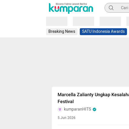
Pencarian
Loading
Loading
Loading
Breaking News
SATU Indonesia Awards
Marcella Zalianty Ungkap Kesala
Festival
kumparanHITS
5 Jun 2026