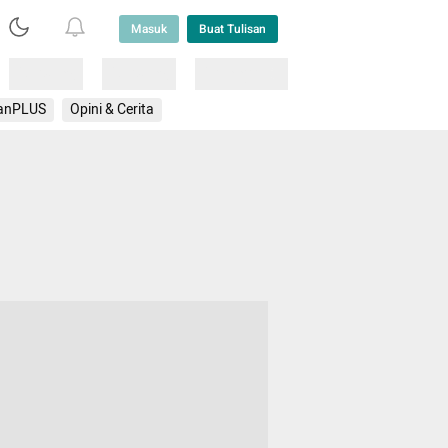
Masuk
Buat Tulisan
Loading
Loading
Lainnya
anPLUS
Opini & Cerita