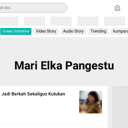
Loading
Loading
Loading
Loading
Loading
Green Initiative
Video Story
Audio Story
Trending
kumpar
Mari Elka Pangestu
 Jadi Berkah Sekaligus Kutukan