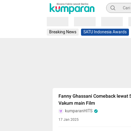
Pencarian
Loading
Loading
Loading
Breaking News
SATU Indonesia Awards
Fanny Ghassani Comeback lewat S
Vakum main Film
kumparanHITS
17 Jan 2025