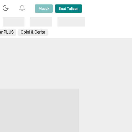
Masuk
Buat Tulisan
Loading
Loading
Lainnya
anPLUS
Opini & Cerita