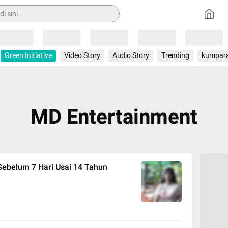
Loading
Loading
Loading
Loading
Loading
Green Initiative
Video Story
Audio Story
Trending
kumpar
MD Entertainment
ebelum 7 Hari Usai 14 Tahun