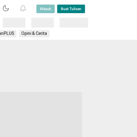
Masuk
Buat Tulisan
Loading
Loading
Lainnya
anPLUS
Opini & Cerita