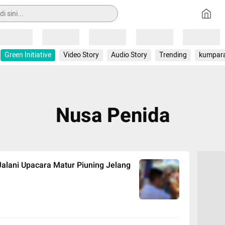
Loading
Loading
Loading
Loading
Loading
Green Initiative
Video Story
Audio Story
Trending
kumpar
Nusa Penida
 Jalani Upacara Matur Piuning Jelang